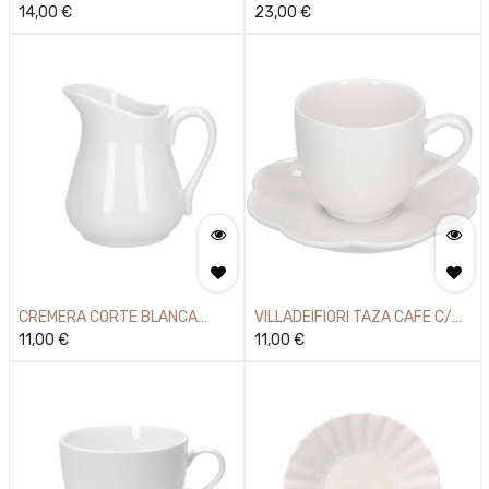
DECO 18X18
14,00
€
4,5X3
23,00
€
CREMERA CORTE BLANCA
VILLADEIFIORI TAZA CAFE C/P
0,33L
11,00
€
0,09L
11,00
€