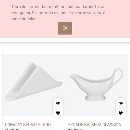
Clear
0
0
. Para desactivarlas, configure adecuadamente su
All
navegador. Si continúa usando este sitio web, está
Filters
aceptándolas.
OK
1
Filters
Sort By
CONVIVIO SERVILLETERO
MENAGE SALSERA CLASSICA