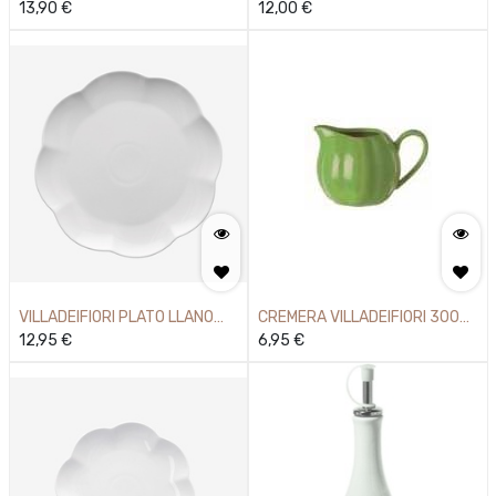
13,90
€
12,00
€
VILLADEIFIORI PLATO LLANO
CREMERA VILLADEIFIORI 300
26CM
12,95
€
VERDE
6,95
€