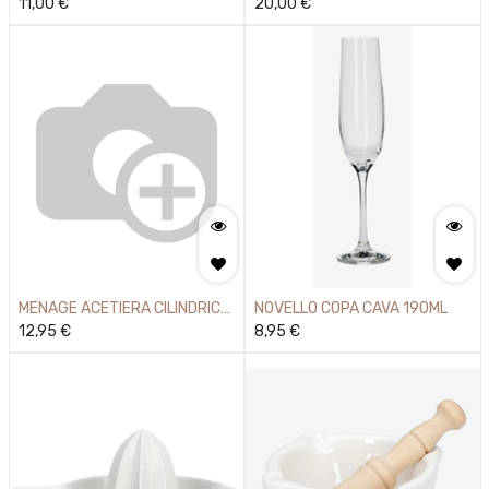
TRIANG
11,00
€
20,00
€
MENAGE ACETIERA CILINDRICA
NOVELLO COPA CAVA 190ML
300ML
12,95
€
8,95
€