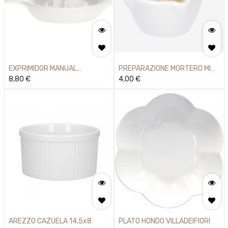
EXPRIMIDOR MANUAL
PREPARAZIONE MORTERO MINI
PORCELANA
8,80
€
6CM
4,00
€
AREZZO CAZUELA 14,5x8
PLATO HONDO VILLADEIFIORI