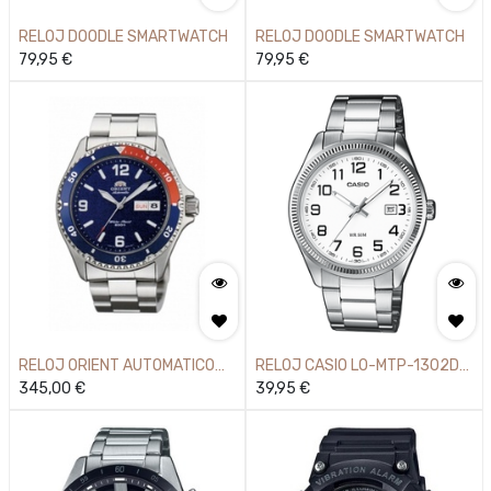
RELOJ DOODLE SMARTWATCH
RELOJ DOODLE SMARTWATCH
79,95
€
79,95
€
RELOJ ORIENT AUTOMATICO
RELOJ CASIO L0-MTP-1302D-
41,5MM
345,00
€
7B
39,95
€