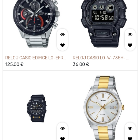
RELOJ CASIO EDIFICE L0-EFR-
RELOJ CASIO L0-W-735H-
571DB-1A1VUEF
125,00
€
1BVEF
36,00
€