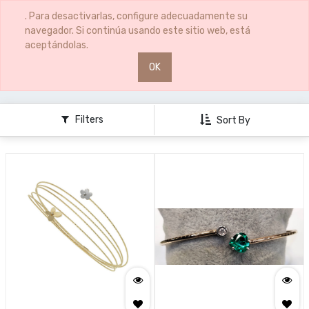
0
0
. Para desactivarlas, configure adecuadamente su
navegador. Si continúa usando este sitio web, está
aceptándolas.
OK
JOYERÍA
PULSERAS SEÑORA
Filters
Sort By