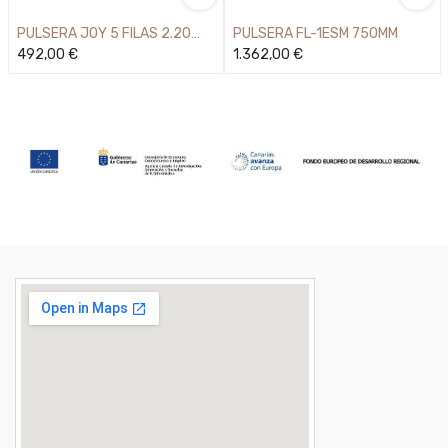
PULSERA JOY 5 FILAS 2.20
PULSERA FL-1ESM 750MM
750MM
492,00
€
1.362,00
€