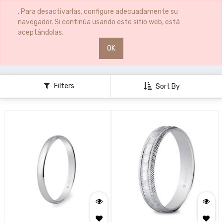
0
0
. Para desactivarlas, configure adecuadamente su
navegador. Si continúa usando este sitio web, está
aceptándolas.
OK
JOYERÍA
ALIANZAS ORO
Filters
Sort By