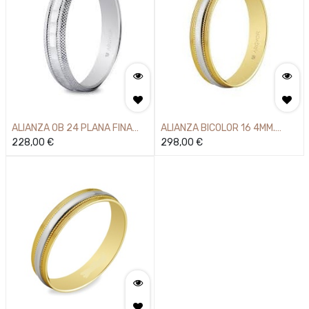
ALIANZA OB 24 PLANA FINA
ALIANZA BICOLOR 16 4MM.
750MM
228,00
€
750MM
298,00
€