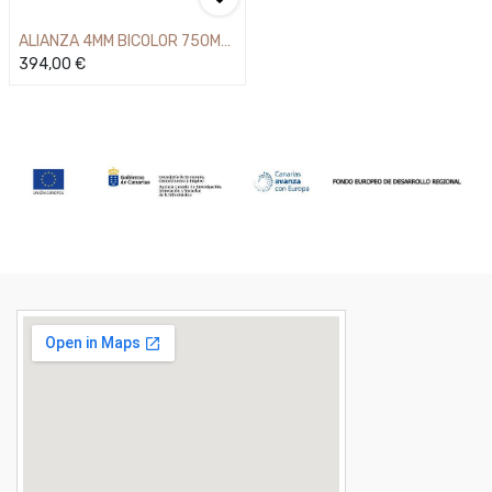
ALIANZA 4MM BICOLOR 750MM
18
394,00
€