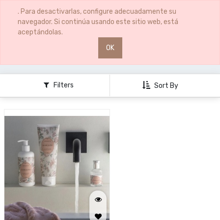
0
0
. Para desactivarlas, configure adecuadamente su
navegador. Si continúa usando este sitio web, está
aceptándolas.
OK
HOGAR
HOGAR
Filters
Sort By