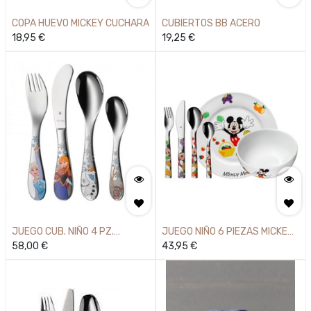
COPA HUEVO MICKEY CUCHARA
CUBIERTOS BB ACERO
18,95
€
19,25
€
JUEGO CUB. NIÑO 4 PZ.
JUEGO NIÑO 6 PIEZAS MICKEY
FROZEN
58,00
€
MOUSE
43,95
€