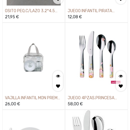
OSITO PEQ.C/LAZO 3.2*4.5
JUEGO INFANTIL PIRATA
925MM.
21,95
€
3PZAS.
12,08
€
VAJILLA INFANTIL MON PREM
JUEGO 4PZAS.PRINCESA
COFF
26,00
€
ANNELI WMF
58,00
€