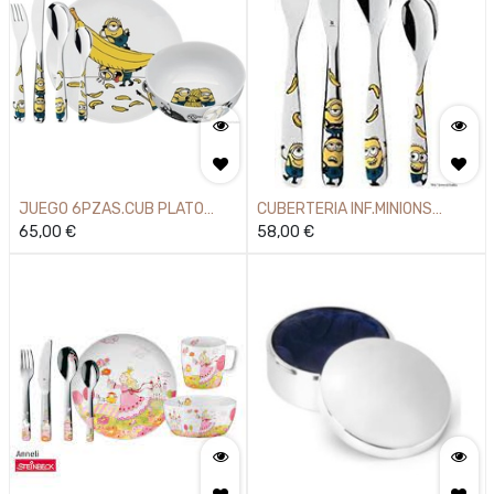
JUEGO 6PZAS.CUB PLATO
CUBERTERIA INF.MINIONS
CUENCO MINIONS
65,00
€
4PZAS
58,00
€