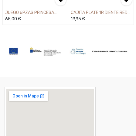
JUEGO 6PZAS PRINCESA
CAJITA PLATE 1R DIENTE RED
ANNELI WMF
65,00
€
4,4CM
19,95
€