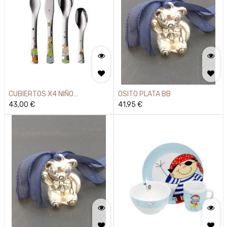
CUBIERTOS X4 NIÑO
OSITO PLATA BB
PRINCIPITO
43,00
€
41,95
€