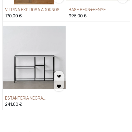
VITRINA EXP ROSA ADORNOS
BASE BERN+HEMYE
925MM
170,00
€
85X40X145
995,00
€
ESTANTERIA NEGRA
MET.CRISTAL
241,00
€