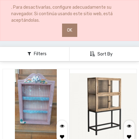
0
0
. Para desactivarlas, configure adecuadamente su
navegador. Si continúa usando este sitio web, está
aceptándolas.
OK
ARTICULOS DECORACION
MUEBLES
VITRINA
Filters
Sort By