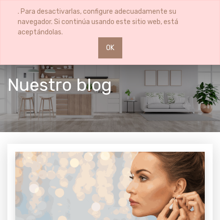
0
0
. Para desactivarlas, configure adecuadamente su
navegador. Si continúa usando este sitio web, está
aceptándolas.
OK
Nuestro blog