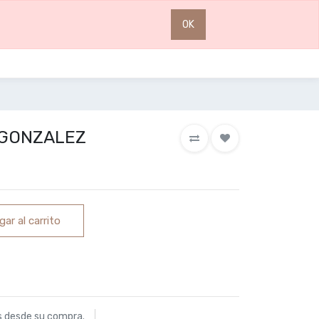
0
0
OK
 GONZALEZ
ar al carrito
s desde su compra.