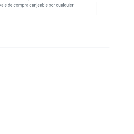
vale de compra canjeable por cualquier
%
%
%
%
%