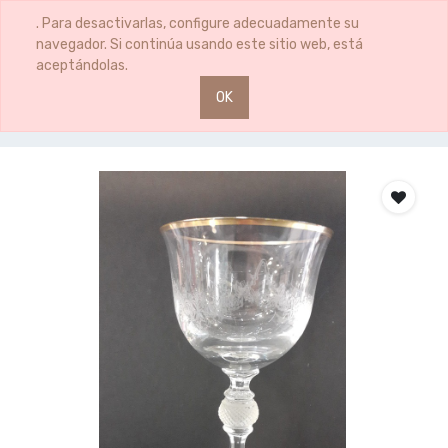
0
0
. Para desactivarlas, configure adecuadamente su
navegador. Si continúa usando este sitio web, está
aceptándolas.
OK
Productos
COPA CAVA ROMANA DANUBIO 170ML