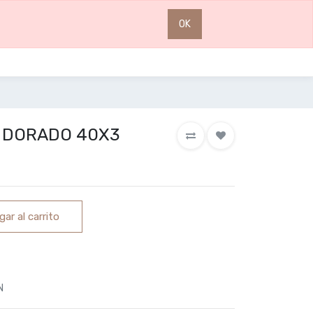
0
0
OK
 DORADO 40X3
ar al carrito
N