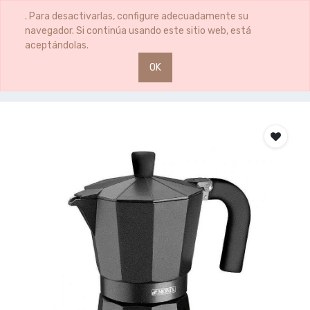
0
0
. Para desactivarlas, configure adecuadamente su
navegador. Si continúa usando este sitio web, está
aceptándolas.
OK
Productos
CAFETERA VITRO NOIR 3TZ