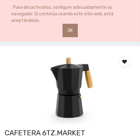
0
0
. Para desactivarlas, configure adecuadamente su
navegador. Si continúa usando este sitio web, está
aceptándolas.
OK
Productos
CAFETERA 6TZ.MARKET
CAFETERA 6TZ.MARKET