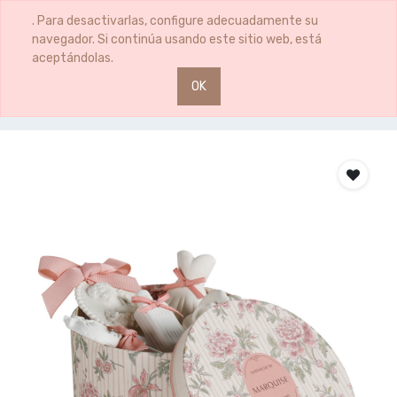
0
0
. Para desactivarlas, configure adecuadamente su
navegador. Si continúa usando este sitio web, está
aceptándolas.
OK
Productos
CAJA 5 DECOS PERF.ELIXIR ROSA