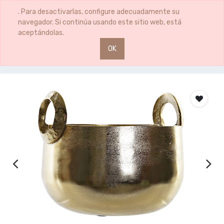
0
0
. Para desactivarlas, configure adecuadamente su
navegador. Si continúa usando este sitio web, está
aceptándolas.
OK
Productos
CENTRO MESA ALU.ASA DOR.29*26*24