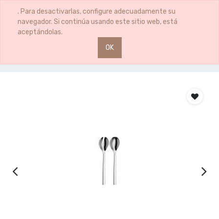
0
0
. Para desactivarlas, configure adecuadamente su
navegador. Si continúa usando este sitio web, está
aceptándolas.
OK
Productos
CUBIERTOS ENSALADA 30CM NUOVA