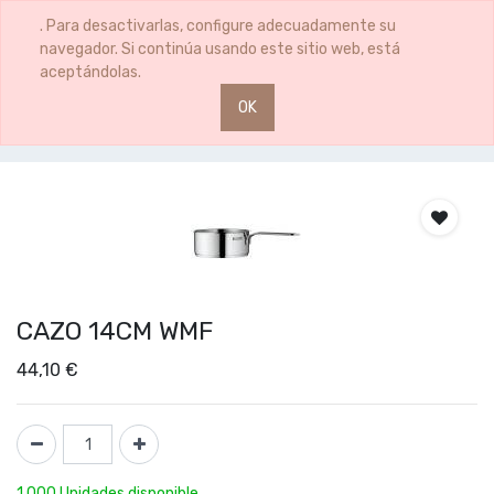
0
0
. Para desactivarlas, configure adecuadamente su
navegador. Si continúa usando este sitio web, está
aceptándolas.
OK
Productos
CAZO 14CM WMF
CAZO 14CM WMF
44,10
€
1,000 Unidades disponible