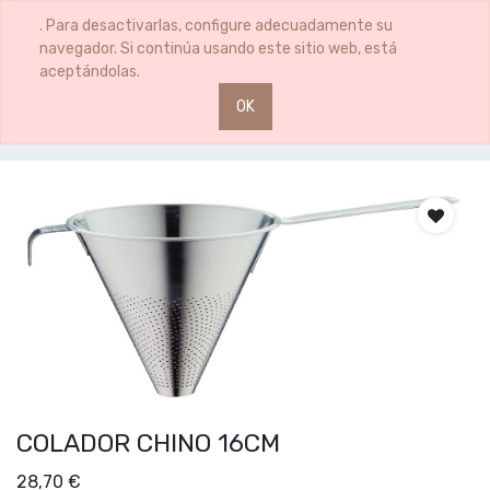
0
0
. Para desactivarlas, configure adecuadamente su
navegador. Si continúa usando este sitio web, está
aceptándolas.
OK
Productos
COLADOR CHINO 16CM
COLADOR CHINO 16CM
28,70
€