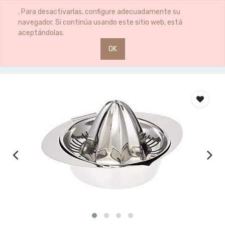
0
0
. Para desactivarlas, configure adecuadamente su
navegador. Si continúa usando este sitio web, está
aceptándolas.
OK
Productos
CITRUSPERS GOURMET ACERO