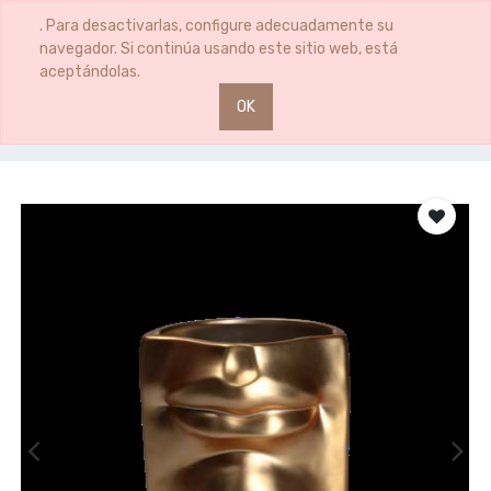
0
0
. Para desactivarlas, configure adecuadamente su
navegador. Si continúa usando este sitio web, está
aceptándolas.
OK
Productos
AUGUSTO FLORERO BOCA S D