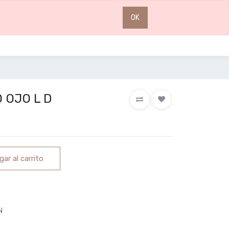
0
0
OK
 OJO L D
ar al carrito
N