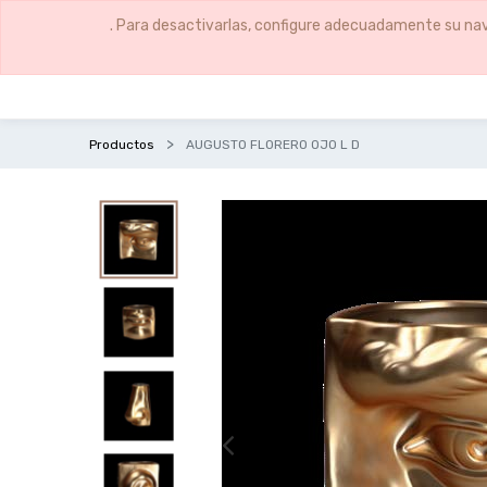
. Para desactivarlas, configure adecuadamente su nav
Productos
AUGUSTO FLORERO OJO L D