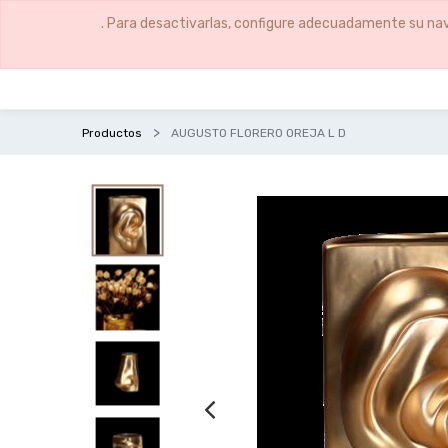
. Para desactivarlas, configure adecuadamente su nav
Productos
AUGUSTO FLORERO OREJA L D