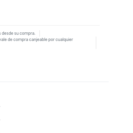
s desde su compra.
vale de compra canjeable por cualquier
%
%
%