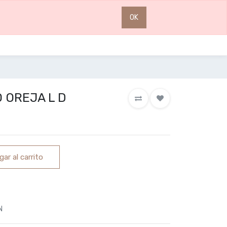
0
0
OK
 OREJA L D
ar al carrito
N