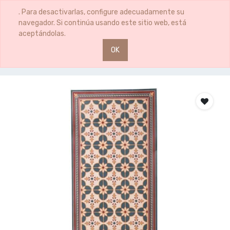
0
0
. Para desactivarlas, configure adecuadamente su
navegador. Si continúa usando este sitio web, está
aceptándolas.
OK
Productos
ALFOMBRA FLORES PVC 150X58CM