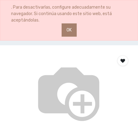
0
0
. Para desactivarlas, configure adecuadamente su
navegador. Si continúa usando este sitio web, está
aceptándolas.
OK
Productos
CUCHILLO CERAMICA