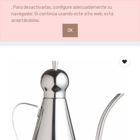
0
0
. Para desactivarlas, configure adecuadamente su
navegador. Si continúa usando este sitio web, está
aceptándolas.
OK
Productos
ACEITERA 500ML ACERO INOX