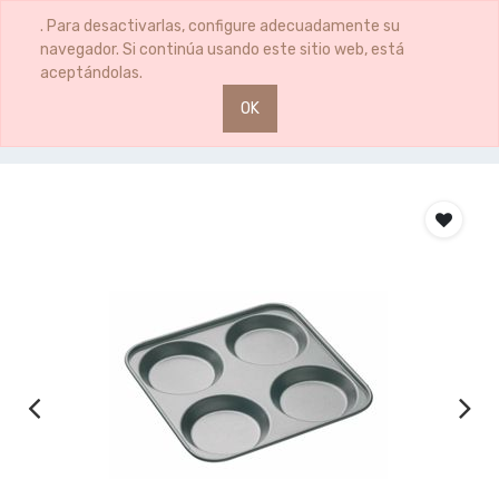
0
0
. Para desactivarlas, configure adecuadamente su
navegador. Si continúa usando este sitio web, está
aceptándolas.
OK
Productos
BANDEJA PUDDING 24CM