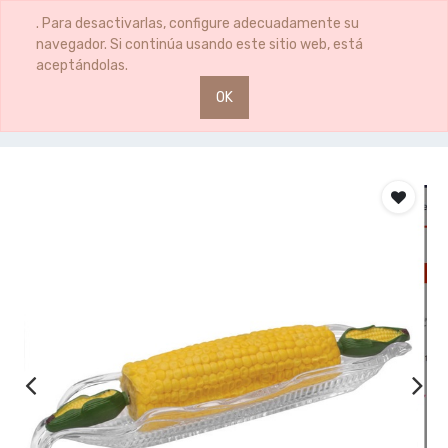
0
0
. Para desactivarlas, configure adecuadamente su
navegador. Si continúa usando este sitio web, está
aceptándolas.
OK
Productos
BANDEJA PIÑA MILLOX2