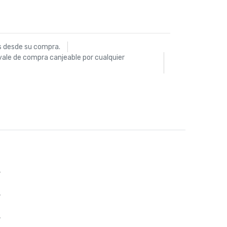
s desde su compra.
vale de compra canjeable por cualquier
%
%
%