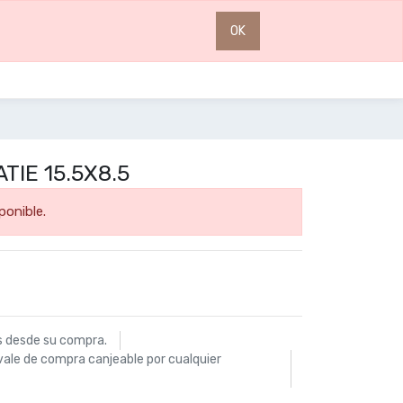
0
0
OK
IE 15.5X8.5
ponible.
s desde su compra.
vale de compra canjeable por cualquier