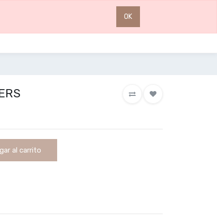
0
0
OK
ERS
ar al carrito