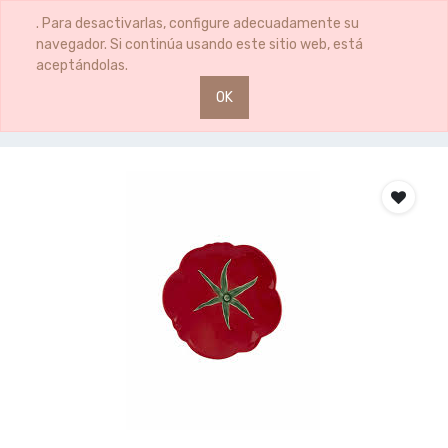
0
0
. Para desactivarlas, configure adecuadamente su
navegador. Si continúa usando este sitio web, está
aceptándolas.
OK
Productos
BP PLATO TOMATE 21