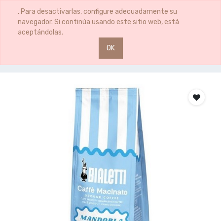
0
0
. Para desactivarlas, configure adecuadamente su
navegador. Si continúa usando este sitio web, está
aceptándolas.
OK
Productos
CAFE PERFETTO MOKA ALMENDRA 250G