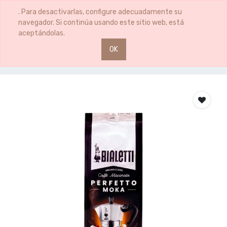
0
0
. Para desactivarlas, configure adecuadamente su
navegador. Si continúa usando este sitio web, está
aceptándolas.
OK
Productos
CAFE MOLIDO 250GR VAINILLA