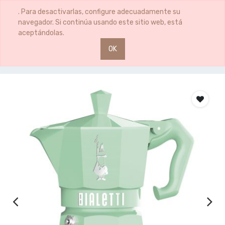
0
0
. Para desactivarlas, configure adecuadamente su
navegador. Si continúa usando este sitio web, está
aceptándolas.
OK
Productos
CAFETERA MOKA EXC VERDE 3TZ