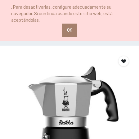
0
0
. Para desactivarlas, configure adecuadamente su
navegador. Si continúa usando este sitio web, está
aceptándolas.
OK
Productos
CAFETERA 2TZ BRIKKA