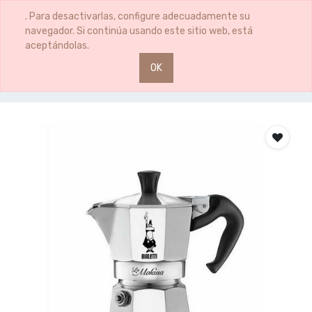
0
0
. Para desactivarlas, configure adecuadamente su
navegador. Si continúa usando este sitio web, está
aceptándolas.
OK
Productos
CAFETERA 1/2 TAZA MOKINA