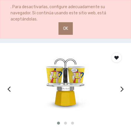
0
0
. Para desactivarlas, configure adecuadamente su
navegador. Si continúa usando este sitio web, está
aceptándolas.
OK
Productos
CAFETERA 2TZ MINI EXP.LICHTENSTEIN