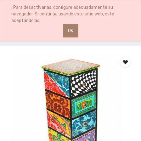
0
0
. Para desactivarlas, configure adecuadamente su
navegador. Si continúa usando este sitio web, está
aceptándolas.
OK
Productos
COMODA 5 CAJONES 32X32X102