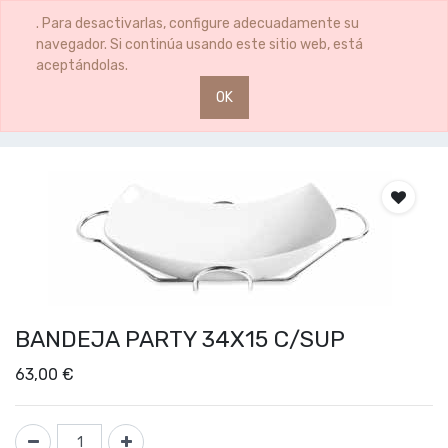
0
0
. Para desactivarlas, configure adecuadamente su
navegador. Si continúa usando este sitio web, está
aceptándolas.
OK
Productos
BANDEJA PARTY 34X15 C/SUP
BANDEJA PARTY 34X15 C/SUP
63,00
€