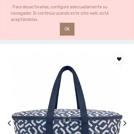
0
0
. Para desactivarlas, configure adecuadamente su
navegador. Si continúa usando este sitio web, está
aceptándolas.
OK
Productos
BOLSA TERM PICNIC SIGN NAVY 20L.