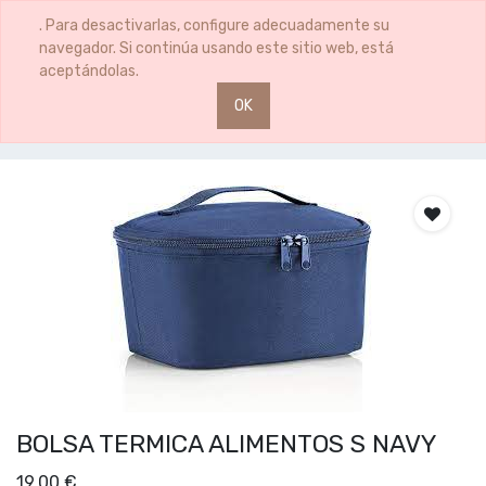
0
0
. Para desactivarlas, configure adecuadamente su
navegador. Si continúa usando este sitio web, está
aceptándolas.
OK
Productos
BOLSA TERMICA ALIMENTOS S NAVY
BOLSA TERMICA ALIMENTOS S NAVY
19,00
€