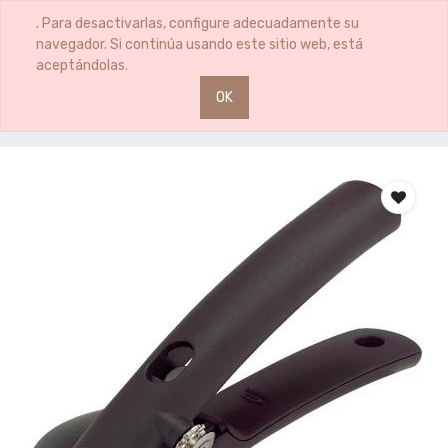
0
0
. Para desactivarlas, configure adecuadamente su
navegador. Si continúa usando este sitio web, está
aceptándolas.
OK
Productos
ABRELATAS SNAP LOCK