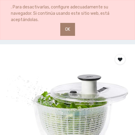
0
0
. Para desactivarlas, configure adecuadamente su
navegador. Si continúa usando este sitio web, está
aceptándolas.
OK
Productos
CENTRIFUGADORA ENSALADAS MEDIANA