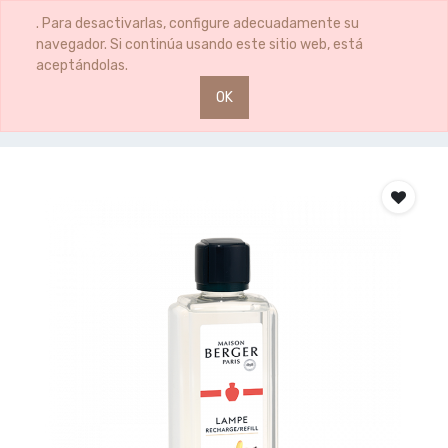
0
0
. Para desactivarlas, configure adecuadamente su
navegador. Si continúa usando este sitio web, está
aceptándolas.
OK
Productos
AMBIENTADOR VAINILLA 500ML