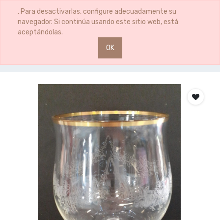
0
0
. Para desactivarlas, configure adecuadamente su
navegador. Si continúa usando este sitio web, está
aceptándolas.
OK
Productos
COPA COÑAC DANUBIO